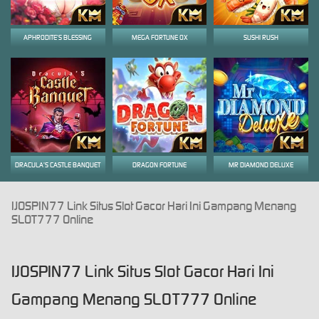
APHRODITE’S BLESSING
MEGA FORTUNE OX
SUSHI RUSH
DRACULA’S CASTLE BANQUET
DRAGON FORTUNE
MR DIAMOND DELUXE
IJOSPIN77 Link Situs Slot Gacor Hari Ini Gampang Menang
SLOT777 Online
IJOSPIN77 Link Situs Slot Gacor Hari Ini
Gampang Menang SLOT777 Online