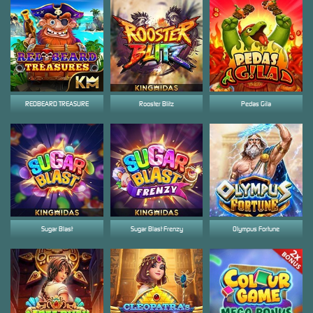
REDBEARD TREASURE
Rooster Blitz
Pedas Gila
Sugar Blast
Sugar Blast Frenzy
Olympus Fortune