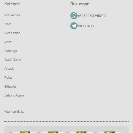
Kategori
Dukungan
Hot Games
+6282280246210
Slots
@IJOSPIN77
Live Casino
Race
Olahraga
Crash Game
Arcade
Poker
E-Sports
Sabung Ayam
Komunitas