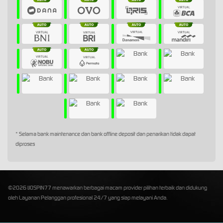
* Selama bank maintenance dan bank offline deposit dan penarikan tidak dapat
diproses
©2026 IJOSPIN77 menawarkan berbagai macam provider pilihan terbaik dan didukung
oleh Layanan Pelanggan profesional 24/7 yang siap melayani Anda.