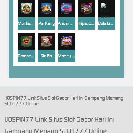
Monkey King Roulette
Pai Kang
Andar Bahar
Triple Chance
Bola Golek
Dragon Tiger 2
Sic Bo
Money Wheel Deluxe
IJOSPIN77 Link Situs Slot Gacor Hari Ini Gampang Menang
SLOT777 Online
IJOSPIN77 Link Situs Slot Gacor Hari Ini
Gampang Menang SLOT777 Online