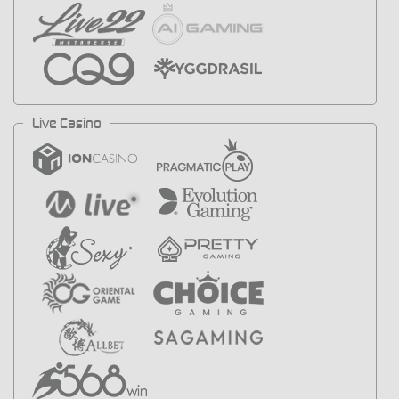
Live Casino