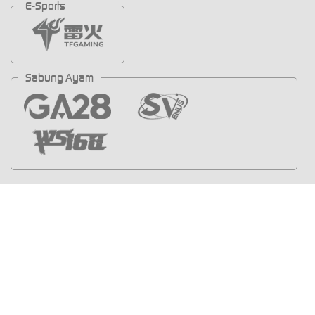
E-Sports
Sabung Ayam