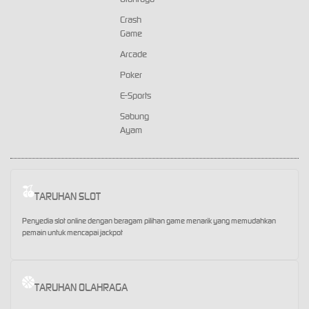
Crash
Game
Arcade
Poker
E-Sports
Sabung
Ayam
TARUHAN SLOT
Penyedia slot online dengan beragam pilihan game menarik yang memudahkan
pemain untuk mencapai jackpot
TARUHAN OLAHRAGA