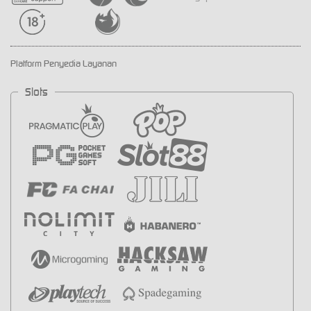
Platform Penyedia Layanan
Slots