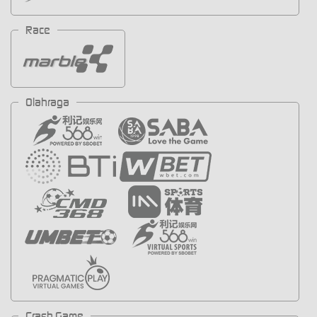
Race
Olahraga
Crash Game