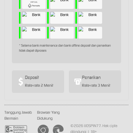
* Selama bank maintenance dan bank offline deposit dan penarikan
tidak dapat diproses
Deposit
Penarikan
Rata-rata 2 Menit
Rata-rata 3 Menit
Tanggung Jawab
Browser Yang
Bermain
Didukung
©2026 IJOSPIN77. Hak cipta
dilindungi | 18+