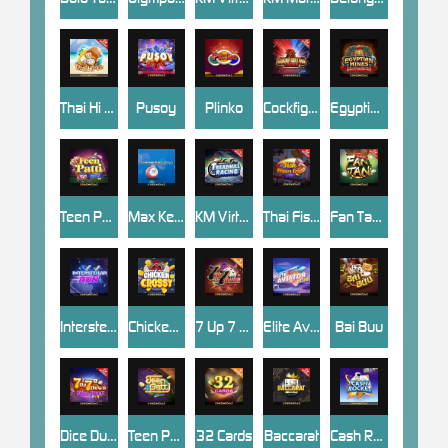
Thai Hi Lo 2
Pusoy
Plinko
Cockfighting Arena
Egyptian Mines
Teen Patti Blitz
Max Keno
KM Virtual Treadmill Racing
Thai Fish Prawn Crab
Fan Tan Classic
Interstellar Run
Chicken Crossy
7 Up 7 Down Rush
Elite Aviator Club
Bai Buu
Dice Duet
Teen Patti
32 Cards
Baccarat
Cash Rocket