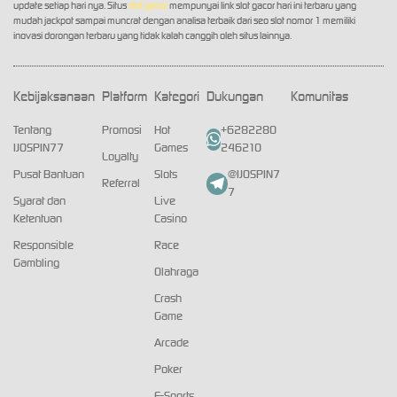
update setiap hari nya. Situs
slot gacor
mempunyai link slot gacor hari ini terbaru yang
mudah jackpot sampai muncrat dengan analisa terbaik dari seo slot nomor 1 memiliki
inovasi dorongan terbaru yang tidak kalah canggih oleh situs lainnya.
Kebijaksanaan
Platform
Kategori
Dukungan
Komunitas
Tentang
Promosi
Hot
+6282280
IJOSPIN77
Games
246210
Loyalty
Pusat Bantuan
Slots
@IJOSPIN7
Referral
7
Syarat dan
Live
Ketentuan
Casino
Responsible
Race
Gambling
Olahraga
Crash
Game
Arcade
Poker
E-Sports