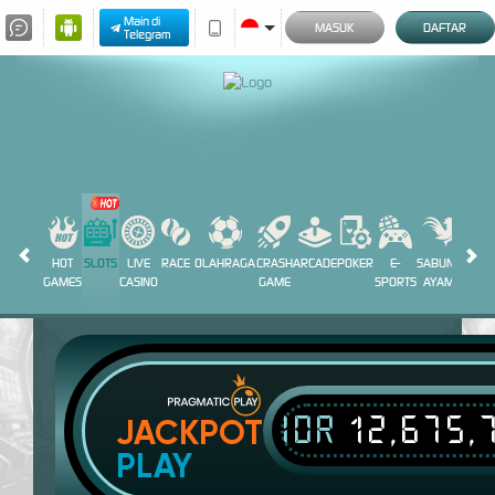
Main di
MASUK
DAFTAR
Telegram
HOT
SLOTS
LIVE
RACE
OLAHRAGA
CRASH
ARCADE
POKER
E-
SABUNG
PROM
GAMES
CASINO
GAME
SPORTS
AYAM
IDR
12,675,
JACKPOT
PLAY