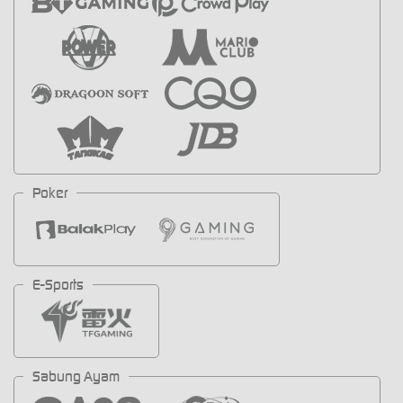
Poker
E-Sports
Sabung Ayam