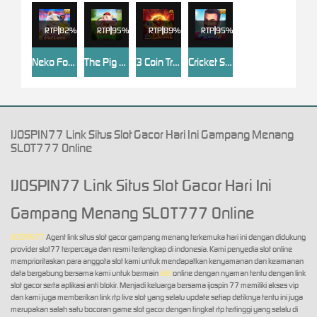
RTP
82%
RTP
95%
RTP
89%
RTP
95%
Neko Fortune
The Pig House
3 Coin Treasures
Cricket Sah 75
IJOSPIN77 Link Situs Slot Gacor Hari Ini Gampang Menang
SLOT777 Online
IJOSPIN77 Link Situs Slot Gacor Hari Ini
Gampang Menang SLOT777 Online
IJOSPIN77
Agent link situs slot gacor gampang menang terkemuka hari ini dengan didukung
provider slot77 terpercaya dan resmi terlengkap di indonesia. Kami penyedia slot online
memprioritaskan para anggota slot kami untuk mendapatkan kenyamanan dan keamanan
data bergabung bersama kami untuk bermain
slot
online dengan nyaman tentu dengan link
slot gacor serta aplikasi anti blokir. Menjadi keluarga bersama ijospin 77 memiliki akses vip
dan kami juga memberikan link rtp live slot yang selalu update setiap detiknya tentu ini juga
merupakan salah satu bocoran game slot gacor dengan tingkat rtp tertinggi yang selalu di