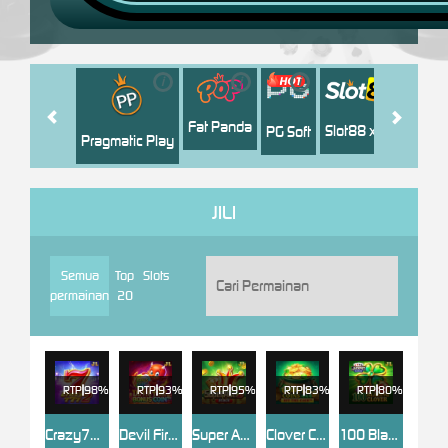
i
i
i
i
i
Facha
Fat Panda
Slot88 x PP
PG Soft
Pragmatic Play
JILI
Semua
Top
Slots
permainan
20
RTP
98%
RTP
93%
RTP
95%
RTP
83%
RTP
80%
Crazy777 2
Devil Fire Bonu$ Coin
Super Ace 2
Clover Coins 4x4
100 Blazing Clover