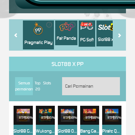
i
i
i
i
i
Facha
Fat Panda
Slot88 x PP
PG Soft
Pragmatic Play
SLOT88 X PP
Semua
Top
Slots
permainan
20
RTP
96%
RTP
95%
RTP
98%
RTP
98%
RTP
95%
Slot88 Gates of Olympus Super Scatter
Wukong - Black Scatter
Slot88 Olympus 1000
Bang Gacor 1000
Pirate Quest 1000