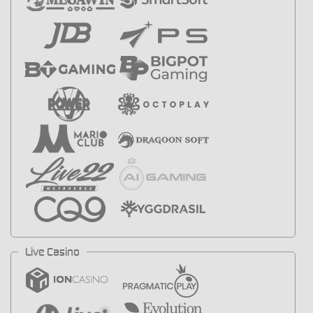
Live Casino