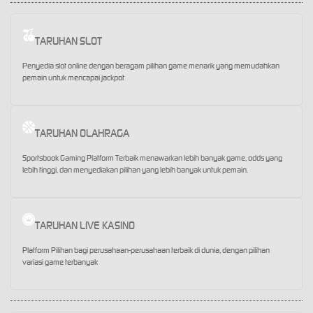
TARUHAN SLOT
Penyedia slot online dengan beragam pilihan game menarik yang memudahkan
pemain untuk mencapai jackpot
TARUHAN OLAHRAGA
Sportsbook Gaming Platform Terbaik menawarkan lebih banyak game, odds yang
lebih tinggi, dan menyediakan pilihan yang lebih banyak untuk pemain.
TARUHAN LIVE KASINO
Platform Pilihan bagi perusahaan-perusahaan terbaik di dunia, dengan pilihan
variasi game terbanyak