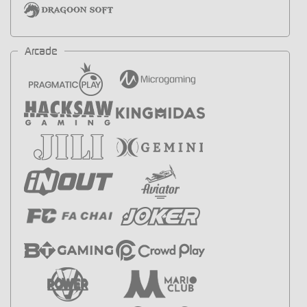
Arcade