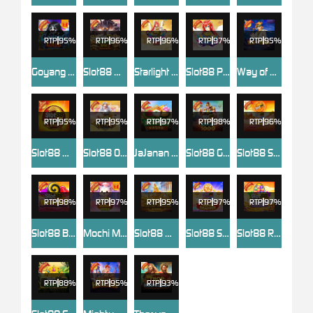
RTP
95%
RTP
96%
RTP
96%
RTP
97%
RTP
95%
Goyang Gaib
Slot88 Mahjong Wins 3 Black Scatter
Starlight Princess 1000
Slot88 Princess
Way of Ninja
RTP
95%
RTP
95%
RTP
97%
RTP
98%
RTP
96%
Slot88 Mahjong Wins 2
Slot88 Olympus
JaJanan Pasar
Slot88 Gates of Gatot Kaca 1000
Slot88 Sweet Bonanza 1000
RTP
98%
RTP
97%
RTP
95%
RTP
97%
RTP
97%
Slot88 Bonanza
Mochi Mania 1000
Slot88 Wisdom of Athena 1000
Slot88 Sweet Bonanza Super Scatter
Slot88 Rush
RTP
88%
RTP
95%
RTP
93%