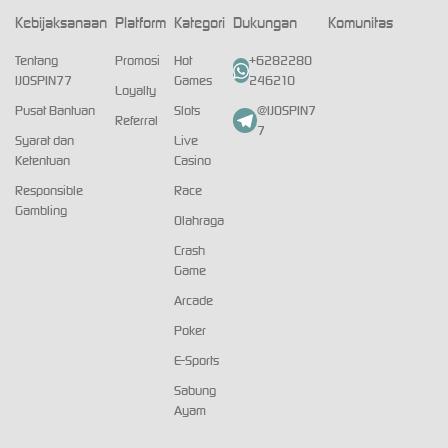
Kebijaksanaan
Platform
Kategori
Dukungan
Komunitas
Tentang
Promosi
Hot
+6282280
IJOSPIN77
Games
246210
Loyalty
Pusat Bantuan
Slots
@IJOSPIN7
Referral
7
Syarat dan
Live
Ketentuan
Casino
Responsible
Race
Gambling
Olahraga
Crash
Game
Arcade
Poker
E-Sports
Sabung
Ayam