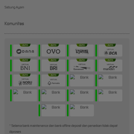
Sabung Ayam
Komunitas
* Selama bank maintenance dan bank offline deposit dan penarikan tidak dapat
diproses