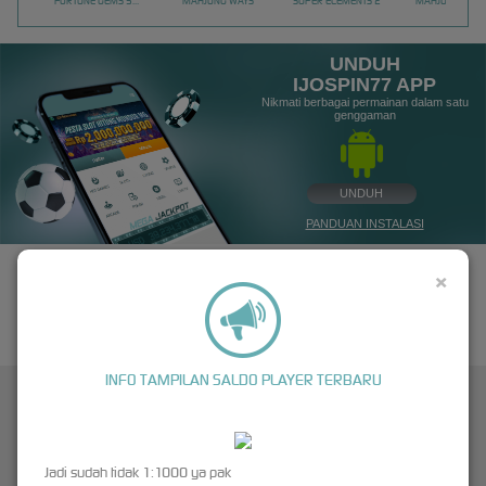
FORTUNE GEMS 500
MAHJONG WAYS
SUPER ELEMENTS 2
MAHJONG WAYS
UNDUH
IJOSPIN77 APP
Nikmati berbagai permainan dalam satu
genggaman
UNDUH
PANDUAN INSTALASI
×
INFO TAMPILAN SALDO PLAYER TERBARU
IJOSPIN77 Link Situs Slot Gacor Hari Ini Gampang Menang
SLOT777 Online
Jadi sudah tidak 1:1000 ya pak