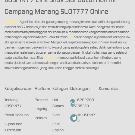
Gampang Menang SLOT777 Online
IJOSPIN77
Agent link situs slot gacor gampang menang terkemuka hari ini dengan didukung
provider slot77 terpercaya dan resmi terlengkap di indonesia. Kami penyedia slot online
memprioritaskan para anggota slot kami untuk mendapatkan kenyamanan dan keamanan
data bergabung bersama kami untuk bermain
slot
online dengan nyaman tentu dengan link
slot gacor serta aplikasi anti blokir. Menjadi keluarga bersama ijospin 77 memiliki akses vip
dan kami juga memberikan link rtp live slot yang selalu update setiap detiknya tentu ini juga
merupakan salah satu bocoran game slot gacor dengan tingkat rtp tertinggi yang selalu di
update setiap hari nya. Situs
slot gacor
mempunyai link slot gacor hari ini terbaru yang
mudah jackpot sampai muncrat dengan analisa terbaik dari seo slot nomor 1 memiliki
inovasi dorongan terbaru yang tidak kalah canggih oleh situs lainnya.
Kebijaksanaan
Platform
Kategori
Dukungan
Komunitas
Tentang
Promosi
Hot
+6282280
IJOSPIN77
Games
246210
Loyalty
Pusat Bantuan
Slots
@IJOSPIN7
Referral
7
Syarat dan
Live
Ketentuan
Casino