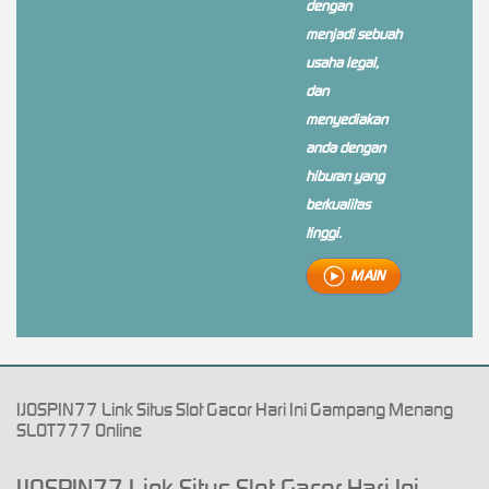
dengan
menjadi sebuah
usaha legal,
dan
menyediakan
anda dengan
hiburan yang
berkualitas
tinggi.
MAIN
IJOSPIN77 Link Situs Slot Gacor Hari Ini Gampang Menang
SLOT777 Online
IJOSPIN77 Link Situs Slot Gacor Hari Ini