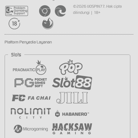
©2026 IJOSPIN77. Hak cipta
dilindungi | 18+
Platform Penyedia Layanan
Slots