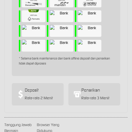
* Selama bank maintenance dan bank offline deposit dan penarikan
tidak dapat diproses
Deposit
Penarikan
Rata-rata 2 Menit
Rata-rata 3 Menit
Tanggung Jawab
Browser Yang
Bermain
Didukung