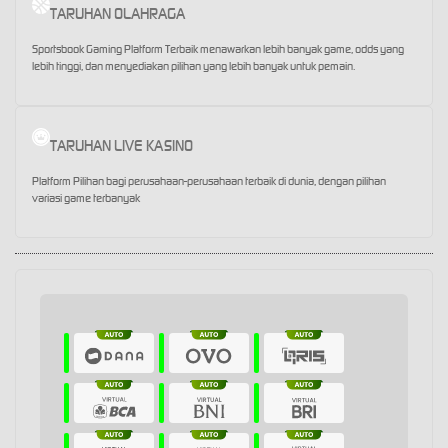
TARUHAN OLAHRAGA
Sportsbook Gaming Platform Terbaik menawarkan lebih banyak game, odds yang
lebih tinggi, dan menyediakan pilihan yang lebih banyak untuk pemain.
TARUHAN LIVE KASINO
Platform Pilihan bagi perusahaan-perusahaan terbaik di dunia, dengan pilihan
variasi game terbanyak