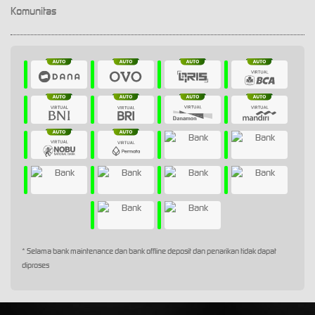
Komunitas
* Selama bank maintenance dan bank offline deposit dan penarikan tidak dapat
diproses