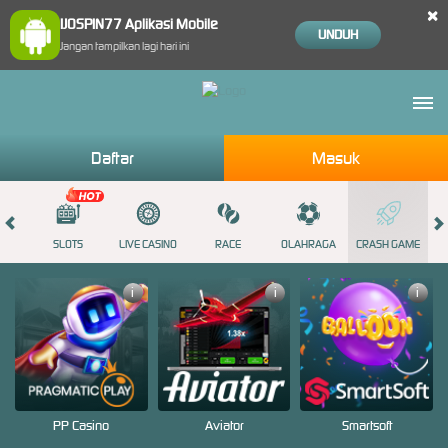
×
IJOSPIN77 Aplikasi Mobile
UNDUH
Jangan tampilkan lagi hari ini
Daftar
Masuk
MES
SLOTS
LIVE CASINO
RACE
OLAHRAGA
CRASH GAME
i
i
i
PP Casino
Aviator
Smartsoft