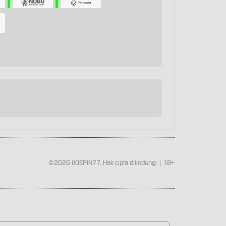
©2026 IJOSPIN77. Hak cipta dilindungi | 18+