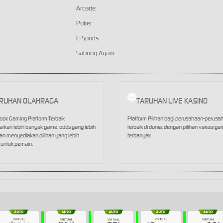
Arcade
Poker
E-Sports
Sabung Ayam
RUHAN OLAHRAGA
TARUHAN LIVE KASINO
ook Gaming Platform Terbaik
Platform Pilihan bagi perusahaan-perusa
kan lebih banyak game, odds yang lebih
terbaik di dunia, dengan pilihan variasi g
 dan menyediakan pilihan yang lebih
terbanyak
untuk pemain.