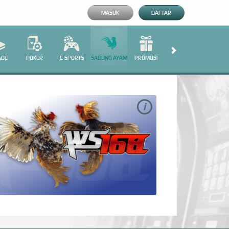
MASUK
DAFTAR
ADE
POKER
E-SPORTS
SABUNG AYAM
PROMOSI
i