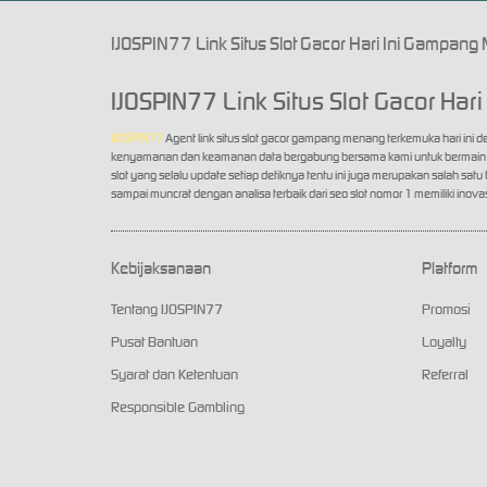
IJOSPIN77 Link Situs Slot Gacor Hari Ini Gampa
IJOSPIN77 Link Situs Slot Gacor H
IJOSPIN77
Agent link situs slot gacor gampang menang terkemuka hari ini d
kenyamanan dan keamanan data bergabung bersama kami untuk bermai
slot yang selalu update setiap detiknya tentu ini juga merupakan salah satu 
sampai muncrat dengan analisa terbaik dari seo slot nomor 1 memiliki inovas
Kebijaksanaan
Platform
Tentang IJOSPIN77
Promosi
Pusat Bantuan
Loyalty
Syarat dan Ketentuan
Referral
Responsible Gambling