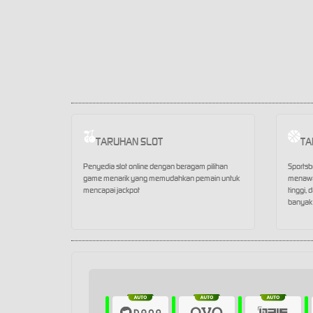
TARUHAN SLOT
TA
Penyedia slot online dengan beragam pilihan
Sportsb
game menarik yang memudahkan pemain untuk
menawar
mencapai jackpot
tinggi,
banyak 