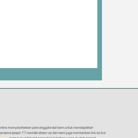
t online memprioritaskan para anggota slot kami untuk mendapatkan
bersama ijospin 77 memiliki akses vip dan kami juga memberikan link rtp live