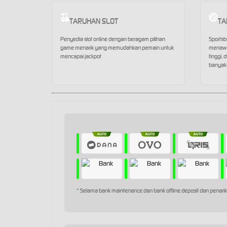
TARUHAN SLOT
TA
Penyedia slot online dengan beragam pilihan
Sportsb
game menarik yang memudahkan pemain untuk
menawar
mencapai jackpot
tinggi,
banyak 
* Selama bank maintenance dan bank offline deposit dan penarik