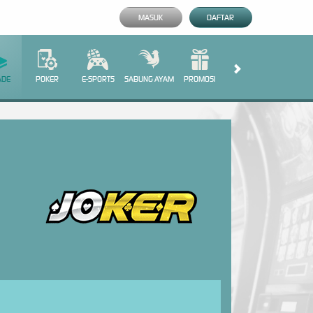
MASUK
DAFTAR
ADE
POKER
E-SPORTS
SABUNG AYAM
PROMOSI