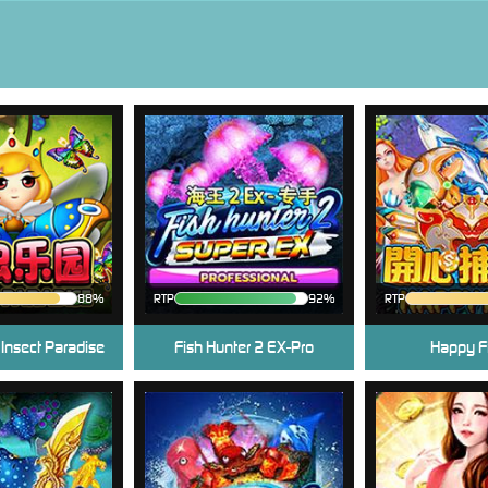
88%
RTP
92%
RTP
 Insect Paradise
Fish Hunter 2 EX-Pro
Happy F