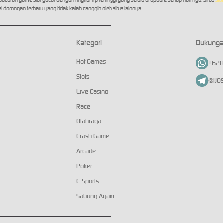
bocoran game slot gacor dengan tingkat rtp tertinggi yang selalu di update setiap hari nya. Situs
slo
i dorongan terbaru yang tidak kalah canggih oleh situs lainnya.
Kategori
Dukung
Hot Games
+62
Slots
@IJO
Live Casino
Race
Olahraga
Crash Game
Arcade
Poker
E-Sports
Sabung Ayam