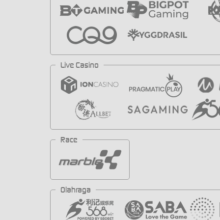
Live Casino
Race
Olahraga