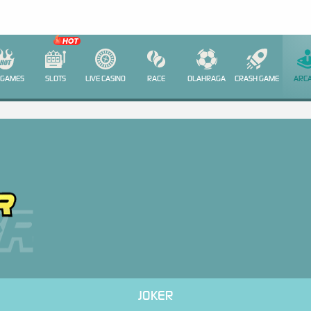
 GAMES
SLOTS
LIVE CASINO
RACE
OLAHRAGA
CRASH GAME
ARC
JOKER