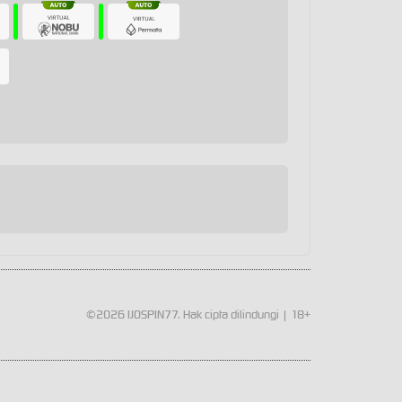
©2026 IJOSPIN77. Hak cipta dilindungi | 18+