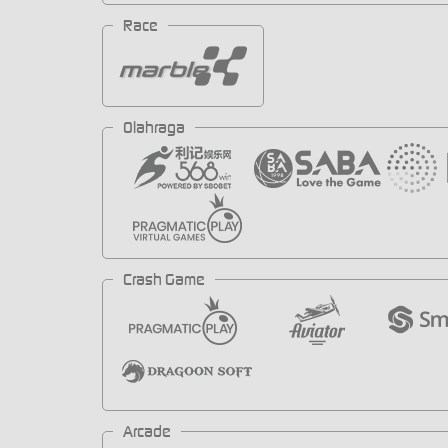
Race
Olahraga
Crash Game
Arcade