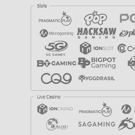
Slots
Live Casino