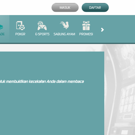
MASUK
DAFTAR
ADE
POKER
E-SPORTS
SABUNG AYAM
PROMOSI
 untuk membuktikan kecekatan Anda dalam membaca