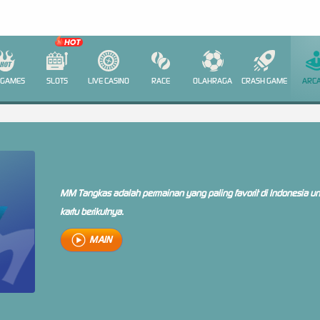
 GAMES
SLOTS
LIVE CASINO
RACE
OLAHRAGA
CRASH GAME
ARC
MM Tangkas adalah permainan yang paling favorit di Indonesia
kartu berikutnya.
MAIN