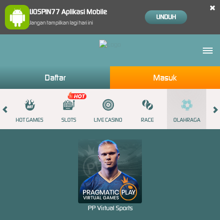
×
IJOSPIN77 Aplikasi Mobile
UNDUH
Jangan tampilkan lagi hari ini
Daftar
Masuk
HOT GAMES
SLOTS
LIVE CASINO
RACE
OLAHRAGA
CRA
PP Virtual Sports