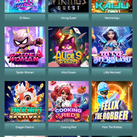
DJ Maxx
Viking Quest
Mecha Kaiju
Spider Woman
Alice Dream
Little Mermaid
Dragon Festive
Cooking Red
Felix The Robber