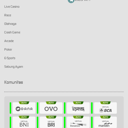
Live Casino
Race
Olahraga
Crash Game
Arcade
Poker
E-Sports
Sabung Ayam
Komunitas