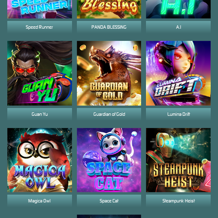
Speed Runner
PANDA BLESSING
A.I
Guan Yu
Guardian of Gold
Lumina Drift
Magica Owl
Space Cat
Steampunk Heist