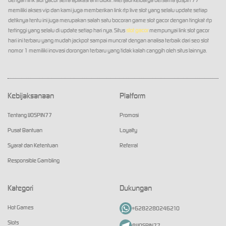
memiliki akses vip dan kami juga memberikan link rtp live slot yang selalu update setiap
detiknya tentu ini juga merupakan salah satu bocoran game slot gacor dengan tingkat rtp
tertinggi yang selalu di update setiap hari nya. Situs
slot gacor
mempunyai link slot gacor
hari ini terbaru yang mudah jackpot sampai muncrat dengan analisa terbaik dari seo slot
nomor 1 memiliki inovasi dorongan terbaru yang tidak kalah canggih oleh situs lainnya.
Kebijaksanaan
Platform
Tentang IJOSPIN77
Promosi
Pusat Bantuan
Loyalty
Syarat dan Ketentuan
Referral
Responsible Gambling
Kategori
Dukungan
Hot Games
+6282280246210
Slots
@IJOSPIN77