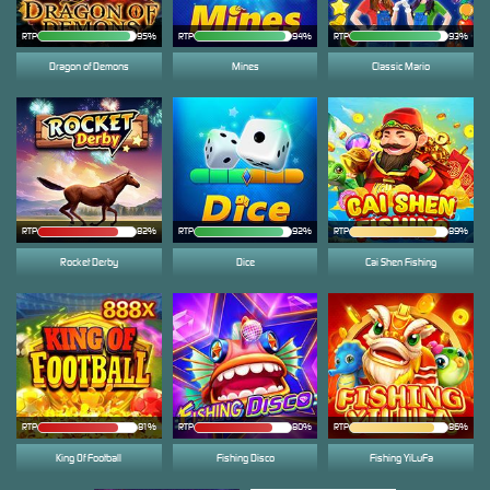
RTP
95%
RTP
94%
RTP
93%
Dragon of Demons
Mines
Classic Mario
RTP
82%
RTP
92%
RTP
89%
Rocket Derby
Dice
Cai Shen Fishing
RTP
81%
RTP
80%
RTP
86%
King Of Football
Fishing Disco
Fishing YiLuFa