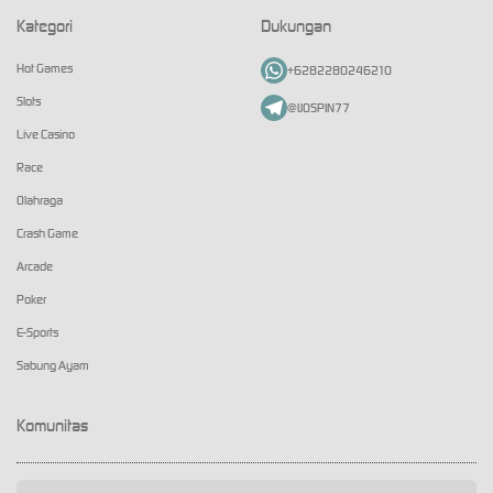
Kategori
Dukungan
Hot Games
+6282280246210
Slots
@IJOSPIN77
Live Casino
Race
Olahraga
Crash Game
Arcade
Poker
E-Sports
Sabung Ayam
Komunitas