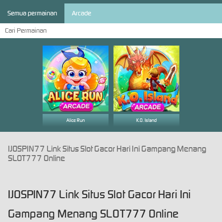
Semua permainan
Arcade
Alice Run
K.O. Island
IJOSPIN77 Link Situs Slot Gacor Hari Ini Gampang Menang
SLOT777 Online
IJOSPIN77 Link Situs Slot Gacor Hari Ini
Gampang Menang SLOT777 Online